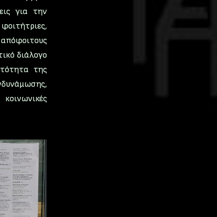
εις για την
 φοιτήτριες,
 απόφοιτους
τικό διάλογο
ατότητα της
δυνάμωσης,
 κοινωνικές