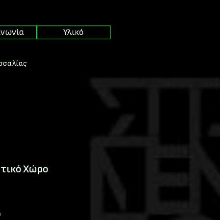
ινωνία
Υλικό
εσσαλίας
στικό Χώρο
5