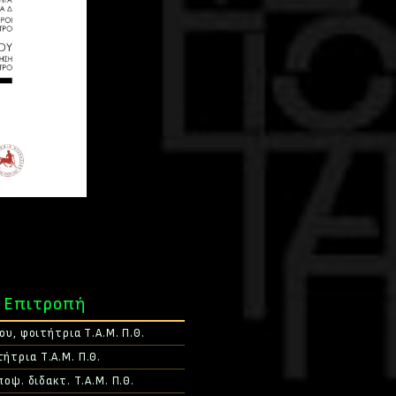
 Επιτροπή
υ, φοιτήτρια Τ.Α.Μ. Π.Θ.
τήτρια Τ.Α.Μ. Π.Θ.
ψ. διδακτ. Τ.Α.Μ. Π.Θ.