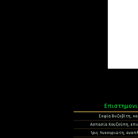
Επιστημονι
Σοφία Βυζοβίτη, κα
Ασπασία Κουζούπη, επικ
Ίρις Λυκουριώτη, αναπλ